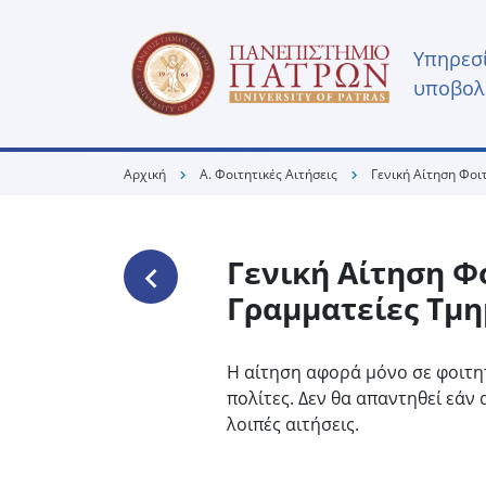
Υπηρεσί
υποβολ
Αρχική
Α. Φοιτητικές Αιτήσεις
Γενική Αίτηση Φο
chevron_right
chevron_right
Γενική Αίτηση 
keyboard_arrow_left
Γραμματείες Τμ
Η αίτηση αφορά μόνο σε φοιτητ
πολίτες. Δεν θα απαντηθεί εάν
λοιπές αιτήσεις.