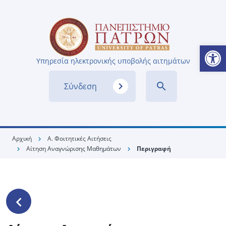
Ανοίξτε
Υπηρεσία ηλεκτρονικής υποβολής αιτημάτων
navigate_next
search
Σύνδεση
Αρχική
Α. Φοιτητικές Αιτήσεις
chevron_right
Αίτηση Αναγνώρισης Μαθημάτων
Περιγραφή
chevron_right
chevron_right
keyboard_arrow_left